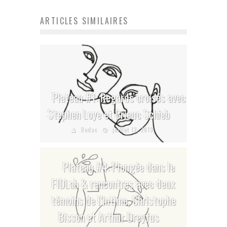
ARTICLES SIMILAIRES
Plateau #1: Regards croisés avec
Stephen Loye et Brieuc Schieb
Redac
juillet 12, 2019
Plateau #4: Plongée dans le
FIDLab & rencontres avec deux
témoins de l’intime, Christophe
Bisson et Arthur Dreyfus