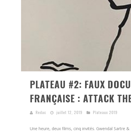
PLATEAU #2: FAUX DOC
FRANÇAISE : ATTACK TH
Redac
juillet 12, 2019
Plateaux 2019
Une heure, deux films, cinq invités. Gwendal Sartre & 