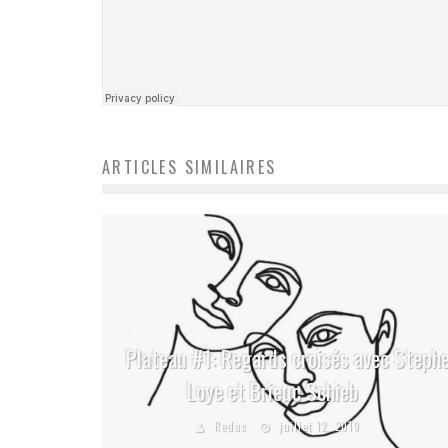
ARTICLES SIMILAIRES
Plateau #1: Regards croisés avec Steph
Loye et Brieuc Schieb
Redac
juillet 12, 2019