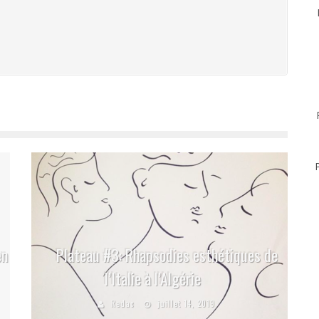
en
Plateau #3: Rhapsodies esthétiques de
l’Italie à l’Algérie
Redac
juillet 14, 2019